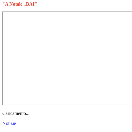
"
A Natale...BAI"
Caricamento...
Notizie