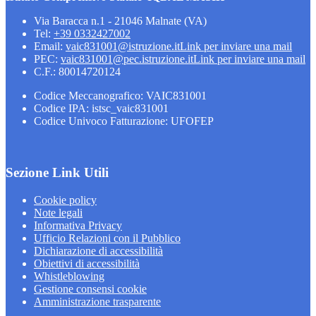
Via Baracca n.1 - 21046 Malnate (VA)
Tel:
+39 0332427002
Email:
vaic831001@istruzione.it
Link per inviare una mail
PEC:
vaic831001@pec.istruzione.it
Link per inviare una mail
C.F.: 80014720124
Codice Meccanografico: VAIC831001
Codice IPA: istsc_vaic831001
Codice Univoco Fatturazione: UFOFEP
Sezione Link Utili
Cookie policy
Note legali
Informativa Privacy
Ufficio Relazioni con il Pubblico
Dichiarazione di accessibilità
Obiettivi di accessibilità
Whistleblowing
Gestione consensi cookie
Amministrazione trasparente