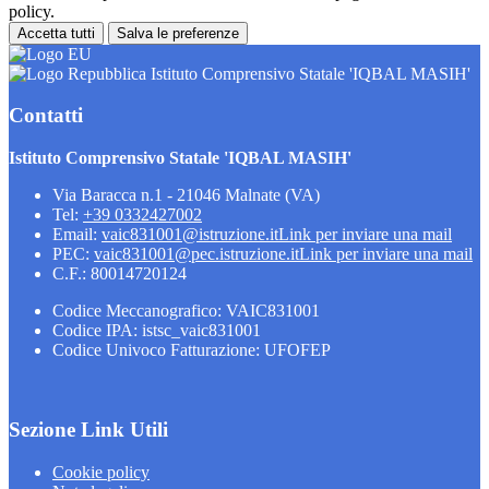
policy.
Accetta tutti
Salva le preferenze
Istituto Comprensivo Statale 'IQBAL MASIH'
Contatti
Istituto Comprensivo Statale 'IQBAL MASIH'
Via Baracca n.1 - 21046 Malnate (VA)
Tel:
+39 0332427002
Email:
vaic831001@istruzione.it
Link per inviare una mail
PEC:
vaic831001@pec.istruzione.it
Link per inviare una mail
C.F.: 80014720124
Codice Meccanografico: VAIC831001
Codice IPA: istsc_vaic831001
Codice Univoco Fatturazione: UFOFEP
Sezione Link Utili
Cookie policy