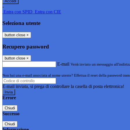
-
Entra con SPID
Entra con CIE
Seleziona utente
button close
×
Recupero password
button close
×
E-mail
Verrà inviato un messaggio all'indirizz
Non hai una e-mail associata al nome utente? Effettua il reset della password tram
E-mail inviata, si prega di controllare la casella di posta elettronica!
Errore
Chiudi
Successo
Chiudi
Informazione