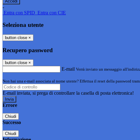
-
Entra con SPID
Entra con CIE
Seleziona utente
button close
×
Recupero password
button close
×
E-mail
Verrà inviato un messaggio all'indirizz
Non hai una e-mail associata al nome utente? Effettua il reset della password tram
E-mail inviata, si prega di controllare la casella di posta elettronica!
Errore
Chiudi
Successo
Chiudi
Informazione