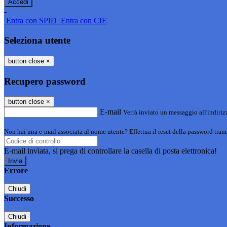
-
Entra con SPID
Entra con CIE
Seleziona utente
button close
×
Recupero password
button close
×
E-mail
Verrà inviato un messaggio all'indirizz
Non hai una e-mail associata al nome utente? Effettua il reset della password tram
E-mail inviata, si prega di controllare la casella di posta elettronica!
Errore
Chiudi
Successo
Chiudi
Informazione