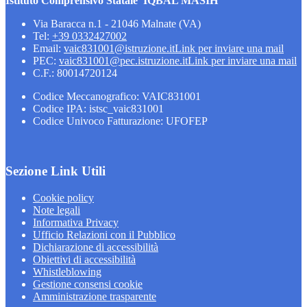
Istituto Comprensivo Statale 'IQBAL MASIH'
Via Baracca n.1 - 21046 Malnate (VA)
Tel:
+39 0332427002
Email:
vaic831001@istruzione.it
Link per inviare una mail
PEC:
vaic831001@pec.istruzione.it
Link per inviare una mail
C.F.: 80014720124
Codice Meccanografico: VAIC831001
Codice IPA: istsc_vaic831001
Codice Univoco Fatturazione: UFOFEP
Sezione Link Utili
Cookie policy
Note legali
Informativa Privacy
Ufficio Relazioni con il Pubblico
Dichiarazione di accessibilità
Obiettivi di accessibilità
Whistleblowing
Gestione consensi cookie
Amministrazione trasparente