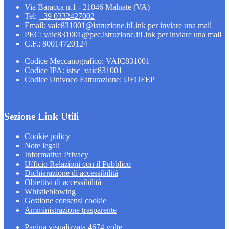
Via Baracca n.1 - 21046 Malnate (VA)
Tel:
+39 0332427002
Email:
vaic831001@istruzione.it
Link per inviare una mail
PEC:
vaic831001@pec.istruzione.it
Link per inviare una mail
C.F.: 80014720124
Codice Meccanografico: VAIC831001
Codice IPA: istsc_vaic831001
Codice Univoco Fatturazione: UFOFEP
Sezione Link Utili
Cookie policy
Note legali
Informativa Privacy
Ufficio Relazioni con il Pubblico
Dichiarazione di accessibilità
Obiettivi di accessibilità
Whistleblowing
Gestione consensi cookie
Amministrazione trasparente
Pagina visualizzata
4674
volte