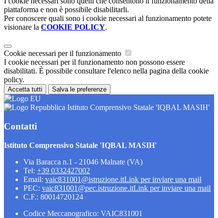
I cookie necessari sono quelli che consentono il funzionamento della
piattaforma e non è possibile disabilitarli.
Per conoscere quali sono i cookie necessari al funzionamento potete
visionare la
COOKIE POLICY
.
Cookie necessari per il funzionamento
I cookie necessari per il funzionamento non possono essere
disabilitati. È possibile consultare l'elenco nella pagina della cookie
policy.
Accetta tutti
Salva le preferenze
Istituto Comprensivo Statale 'IQBAL MASIH'
Contatti
Istituto Comprensivo Statale 'IQBAL MASIH'
Via Baracca n.1 - 21046 Malnate (VA)
Tel:
+39 0332427002
Email:
vaic831001@istruzione.it
Link per inviare una mail
PEC:
vaic831001@pec.istruzione.it
Link per inviare una mail
C.F.: 80014720124
Codice Meccanografico: VAIC831001