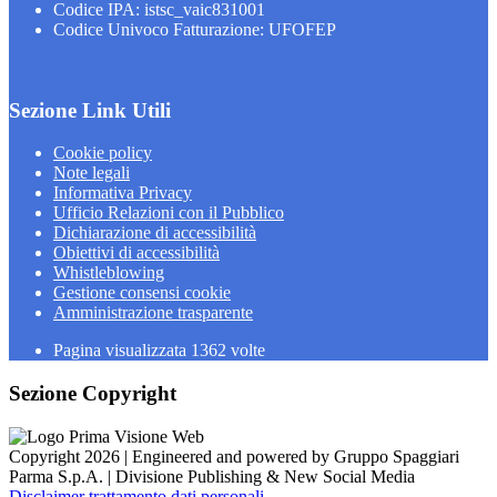
Codice IPA: istsc_vaic831001
Codice Univoco Fatturazione: UFOFEP
Sezione Link Utili
Cookie policy
Note legali
Informativa Privacy
Ufficio Relazioni con il Pubblico
Dichiarazione di accessibilità
Obiettivi di accessibilità
Whistleblowing
Gestione consensi cookie
Amministrazione trasparente
Pagina visualizzata
1362
volte
Sezione Copyright
Copyright 2026 | Engineered and powered by Gruppo Spaggiari
Parma S.p.A. | Divisione Publishing & New Social Media
Disclaimer trattamento dati personali