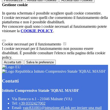
Personalizza
Rifiuta tutti
i cookies
Accetta tutti
i cookies
Gestione cookie
In questa schermata è possibile scegliere quali cookie consentire.
I cookie necessari sono quelli che consentono il funzionamento della
piattaforma e non è possibile disabilitarli.
Per conoscere quali sono i cookie necessari al funzionamento potete
visionare la
COOKIE POLICY
.
Cookie necessari per il funzionamento
I cookie necessari per il funzionamento non possono essere
disabilitati. È possibile consultare l'elenco nella pagina della cookie
policy.
Accetta tutti
Salva le preferenze
Istituto Comprensivo Statale 'IQBAL MASIH'
Contatti
Istituto Comprensivo Statale 'IQBAL MASIH'
Via Baracca n.1 - 21046 Malnate (VA)
Tel:
+39 0332427002
Email:
vaic831001@istruzione.it
Link per inviare una mail