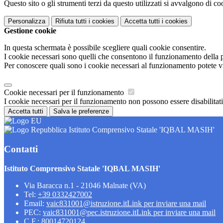
Questo sito o gli strumenti terzi da questo utilizzati si avvalgono di coo
Personalizza
Rifiuta tutti
i cookies
Accetta tutti
i cookies
Gestione cookie
In questa schermata è possibile scegliere quali cookie consentire.
I cookie necessari sono quelli che consentono il funzionamento della pi
Per conoscere quali sono i cookie necessari al funzionamento potete v
Cookie necessari per il funzionamento
I cookie necessari per il funzionamento non possono essere disabilitati.
Accetta tutti
Salva le preferenze
Istituto Comprensivo Statale 'IQBAL MASIH'
Contatti
Istituto Comprensivo Statale 'IQBAL MASIH'
Via Baracca n.1 - 21046 Malnate (VA)
Tel:
+39 0332427002
Email:
vaic831001@istruzione.it
Link per inviare una mail
PEC:
vaic831001@pec.istruzione.it
Link per inviare una mail
C.F.: 80014720124