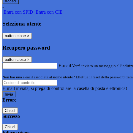
-
Entra con SPID
Entra con CIE
Seleziona utente
button close
×
Recupero password
button close
×
E-mail
Verrà inviato un messaggio all'indirizz
Non hai una e-mail associata al nome utente? Effettua il reset della password tram
E-mail inviata, si prega di controllare la casella di posta elettronica!
Errore
Chiudi
Successo
Chiudi
Informazione