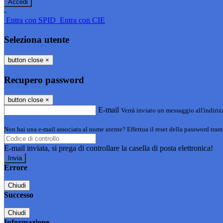
-
Entra con SPID
Entra con CIE
Seleziona utente
button close
×
Recupero password
button close
×
E-mail
Verrà inviato un messaggio all'indirizz
Non hai una e-mail associata al nome utente? Effettua il reset della password tram
E-mail inviata, si prega di controllare la casella di posta elettronica!
Errore
Chiudi
Successo
Chiudi
Informazione