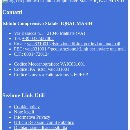
Istituto Comprensivo Statale 'IQBAL MASIH'
Contatti
Istituto Comprensivo Statale 'IQBAL MASIH'
Via Baracca n.1 - 21046 Malnate (VA)
Tel:
+39 0332427002
Email:
vaic831001@istruzione.it
Link per inviare una mail
PEC:
vaic831001@pec.istruzione.it
Link per inviare una mail
C.F.: 80014720124
Codice Meccanografico: VAIC831001
Codice IPA: istsc_vaic831001
Codice Univoco Fatturazione: UFOFEP
Sezione Link Utili
Cookie policy
Note legali
Informativa Privacy
Ufficio Relazioni con il Pubblico
Dichiarazione di accessibilità