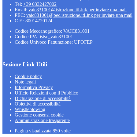
Tel:
+39 0332427002
Email:
vaic831001@istruzione.it
Link per inviare una mail
PEC:
vaic831001@pec.istruzione.it
Link per inviare una mail
C.F.: 80014720124
Codice Meccanografico: VAIC831001
Codice IPA: istsc_vaic831001
Codice Univoco Fatturazione: UFOFEP
Sezione Link Utili
Cookie policy
Note legali
Informativa Privacy
Ufficio Relazioni con il Pubblico
Dichiarazione di accessibilità
Obiettivi di accessibilità
Whistleblowing
Gestione consensi cookie
Amministrazione trasparente
Pagina visualizzata
850
volte