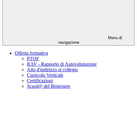
Menu di
navigazione
Offerta formativa
PTOF
RAV - Rapporto di Autovalutazione
Atto d'indirizzo al collegio
Curricolo Verticale
Certificazioni
Scuol@ del Benessere