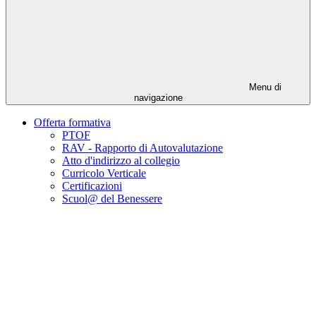
Menu di
navigazione
Offerta formativa
PTOF
RAV - Rapporto di Autovalutazione
Atto d'indirizzo al collegio
Curricolo Verticale
Certificazioni
Scuol@ del Benessere