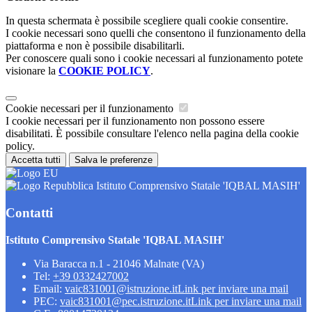
In questa schermata è possibile scegliere quali cookie consentire.
I cookie necessari sono quelli che consentono il funzionamento della
piattaforma e non è possibile disabilitarli.
Per conoscere quali sono i cookie necessari al funzionamento potete
visionare la
COOKIE POLICY
.
Cookie necessari per il funzionamento
I cookie necessari per il funzionamento non possono essere
disabilitati. È possibile consultare l'elenco nella pagina della cookie
policy.
Accetta tutti
Salva le preferenze
Istituto Comprensivo Statale 'IQBAL MASIH'
Contatti
Istituto Comprensivo Statale 'IQBAL MASIH'
Via Baracca n.1 - 21046 Malnate (VA)
Tel:
+39 0332427002
Email:
vaic831001@istruzione.it
Link per inviare una mail
PEC:
vaic831001@pec.istruzione.it
Link per inviare una mail