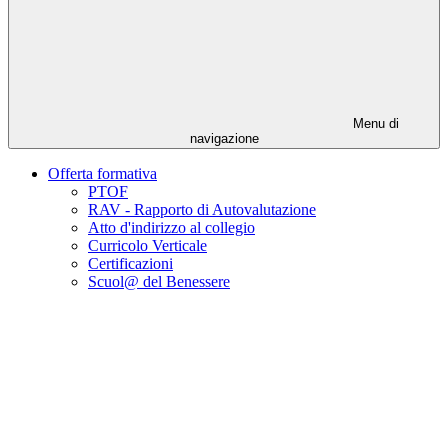
Menu di
navigazione
Offerta formativa
PTOF
RAV - Rapporto di Autovalutazione
Atto d'indirizzo al collegio
Curricolo Verticale
Certificazioni
Scuol@ del Benessere