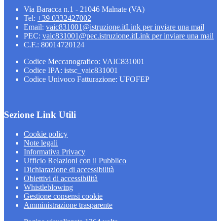
Via Baracca n.1 - 21046 Malnate (VA)
Tel:
+39 0332427002
Email:
vaic831001@istruzione.it
Link per inviare una mail
PEC:
vaic831001@pec.istruzione.it
Link per inviare una mail
C.F.: 80014720124
Codice Meccanografico: VAIC831001
Codice IPA: istsc_vaic831001
Codice Univoco Fatturazione: UFOFEP
Sezione Link Utili
Cookie policy
Note legali
Informativa Privacy
Ufficio Relazioni con il Pubblico
Dichiarazione di accessibilità
Obiettivi di accessibilità
Whistleblowing
Gestione consensi cookie
Amministrazione trasparente