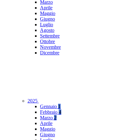
Marzo
Aprile
Maggio
Giugno
Luglio
Agosto
Settembre
Ottobre
Novembre
Dicembre
2025
Gennaio
1
Febbraio
4
Marzo
2
Aprile
Maggio
Giugno