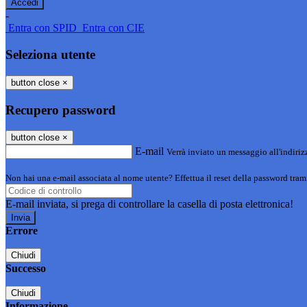
-
Entra con SPID
Entra con CIE
Seleziona utente
button close
×
Recupero password
button close
×
E-mail
Verrà inviato un messaggio all'indirizz
Non hai una e-mail associata al nome utente? Effettua il reset della password tram
E-mail inviata, si prega di controllare la casella di posta elettronica!
Errore
Chiudi
Successo
Chiudi
Informazione