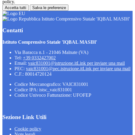
policy.
Accetta tutti
Salva le preferenze
Istituto Comprensivo Statale 'IQBAL MASIH'
Contatti
Istituto Comprensivo Statale 'IQBAL MASIH'
Via Baracca n.1 - 21046 Malnate (VA)
Tel:
+39 0332427002
Email:
vaic831001@istruzione.it
Link per inviare una mail
PEC:
vaic831001@pec.istruzione.it
Link per inviare una mail
C.F.: 80014720124
Codice Meccanografico: VAIC831001
Codice IPA: istsc_vaic831001
Codice Univoco Fatturazione: UFOFEP
Sezione Link Utili
Cookie policy
Note legali