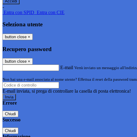
-
Entra con SPID
Entra con CIE
Seleziona utente
button close
×
Recupero password
button close
×
E-mail
Verrà inviato un messaggio all'indirizz
Non hai una e-mail associata al nome utente? Effettua il reset della password tram
E-mail inviata, si prega di controllare la casella di posta elettronica!
Errore
Chiudi
Successo
Chiudi
Informazione