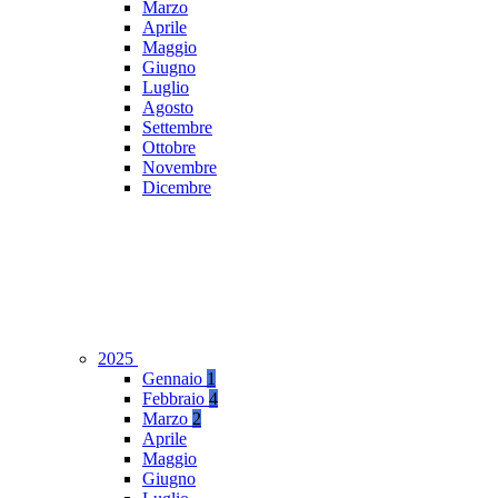
Marzo
Aprile
Maggio
Giugno
Luglio
Agosto
Settembre
Ottobre
Novembre
Dicembre
2025
Gennaio
1
Febbraio
4
Marzo
2
Aprile
Maggio
Giugno