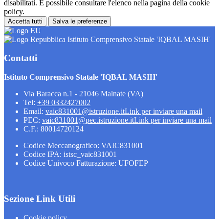
disabilitati. È possibile consultare l'elenco nella pagina della cookie
policy.
Accetta tutti
Salva le preferenze
Istituto Comprensivo Statale 'IQBAL MASIH'
Contatti
Istituto Comprensivo Statale 'IQBAL MASIH'
Via Baracca n.1 - 21046 Malnate (VA)
Tel:
+39 0332427002
Email:
vaic831001@istruzione.it
Link per inviare una mail
PEC:
vaic831001@pec.istruzione.it
Link per inviare una mail
C.F.: 80014720124
Codice Meccanografico: VAIC831001
Codice IPA: istsc_vaic831001
Codice Univoco Fatturazione: UFOFEP
Sezione Link Utili
Cookie policy