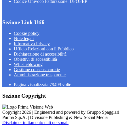
Codice Univoco Fatturazione: UFOFEP
Sezione Link Utili
Cookie policy
Note legali
Informativa Privacy
Ufficio Relazioni con il Pubblico
Dichiarazione di accessibilità
Obiettivi di accessibilità
Whistleblowing
Gestione consensi cookie
Amministrazione trasparente
Pagina visualizzata
79499
volte
Sezione Copyright
Copyright 2026 | Engineered and powered by Gruppo Spaggiari
Parma S.p.A. | Divisione Publishing & New Social Media
Disclaimer trattamento dati personali