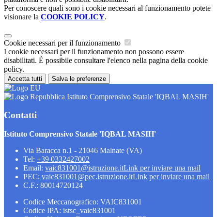
Per conoscere quali sono i cookie necessari al funzionamento potete
visionare la
COOKIE POLICY
.
Cookie necessari per il funzionamento
I cookie necessari per il funzionamento non possono essere
disabilitati. È possibile consultare l'elenco nella pagina della cookie
policy.
Accetta tutti
Salva le preferenze
Istituto Comprensivo Statale 'IQBAL MASIH'
Contatti
Istituto Comprensivo Statale 'IQBAL MASIH'
Via Baracca n.1 - 21046 Malnate (VA)
Tel:
+39 0332427002
Email:
vaic831001@istruzione.it
Link per inviare una mail
PEC:
vaic831001@pec.istruzione.it
Link per inviare una mail
C.F.: 80014720124
Codice Meccanografico: VAIC831001
Codice IPA: istsc_vaic831001