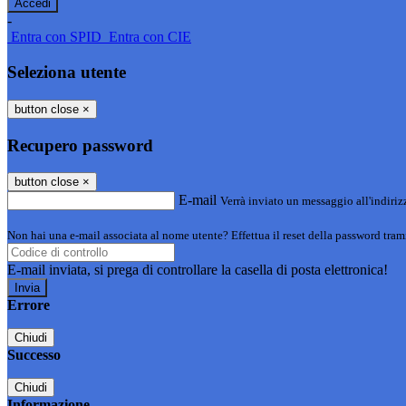
-
Entra con SPID
Entra con CIE
Seleziona utente
button close
×
Recupero password
button close
×
E-mail
Verrà inviato un messaggio all'indirizz
Non hai una e-mail associata al nome utente? Effettua il reset della password tram
E-mail inviata, si prega di controllare la casella di posta elettronica!
Errore
Chiudi
Successo
Chiudi
Informazione