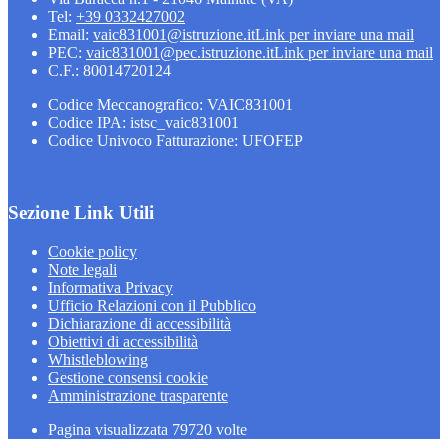
Tel:
+39 0332427002
Email:
vaic831001@istruzione.it
Link per inviare una mail
PEC:
vaic831001@pec.istruzione.it
Link per inviare una mail
C.F.: 80014720124
Codice Meccanografico: VAIC831001
Codice IPA: istsc_vaic831001
Codice Univoco Fatturazione: UFOFEP
Sezione Link Utili
Cookie policy
Note legali
Informativa Privacy
Ufficio Relazioni con il Pubblico
Dichiarazione di accessibilità
Obiettivi di accessibilità
Whistleblowing
Gestione consensi cookie
Amministrazione trasparente
Pagina visualizzata
79720
volte