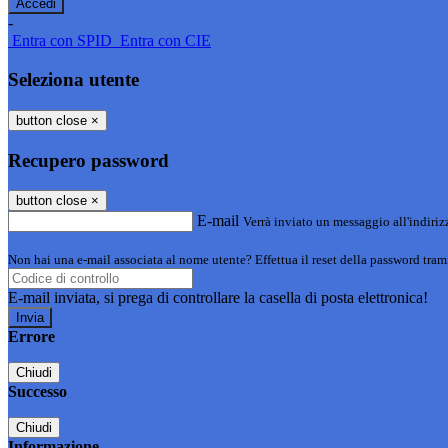
-
Entra con SPID
Entra con CIE
Seleziona utente
button close
×
Recupero password
button close
×
E-mail
Verrà inviato un messaggio all'indirizz
Non hai una e-mail associata al nome utente? Effettua il reset della password tram
E-mail inviata, si prega di controllare la casella di posta elettronica!
Errore
Chiudi
Successo
Chiudi
Informazione