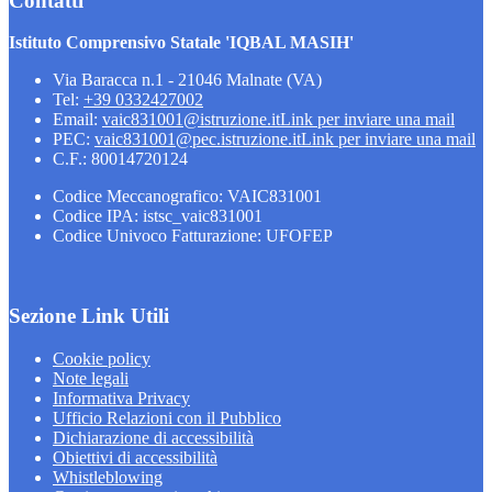
Contatti
Istituto Comprensivo Statale 'IQBAL MASIH'
Via Baracca n.1 - 21046 Malnate (VA)
Tel:
+39 0332427002
Email:
vaic831001@istruzione.it
Link per inviare una mail
PEC:
vaic831001@pec.istruzione.it
Link per inviare una mail
C.F.: 80014720124
Codice Meccanografico: VAIC831001
Codice IPA: istsc_vaic831001
Codice Univoco Fatturazione: UFOFEP
Sezione Link Utili
Cookie policy
Note legali
Informativa Privacy
Ufficio Relazioni con il Pubblico
Dichiarazione di accessibilità
Obiettivi di accessibilità
Whistleblowing