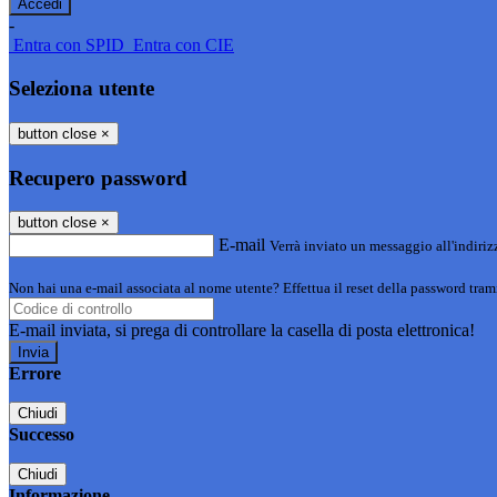
-
Entra con SPID
Entra con CIE
Seleziona utente
button close
×
Recupero password
button close
×
E-mail
Verrà inviato un messaggio all'indirizz
Non hai una e-mail associata al nome utente? Effettua il reset della password tram
E-mail inviata, si prega di controllare la casella di posta elettronica!
Errore
Chiudi
Successo
Chiudi
Informazione