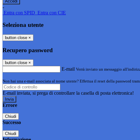
-
Entra con SPID
Entra con CIE
Seleziona utente
button close
×
Recupero password
button close
×
E-mail
Verrà inviato un messaggio all'indirizz
Non hai una e-mail associata al nome utente? Effettua il reset della password tram
E-mail inviata, si prega di controllare la casella di posta elettronica!
Errore
Chiudi
Successo
Chiudi
Informazione