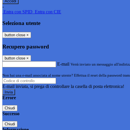
-
Entra con SPID
Entra con CIE
Seleziona utente
button close
×
Recupero password
button close
×
E-mail
Verrà inviato un messaggio all'indirizz
Non hai una e-mail associata al nome utente? Effettua il reset della password tram
E-mail inviata, si prega di controllare la casella di posta elettronica!
Errore
Chiudi
Successo
Chiudi
Informazione